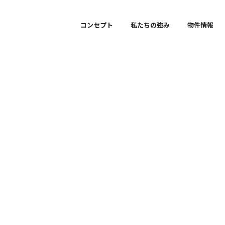
/themes/seagreenhome/header.php on line
48
コンセプト
私たちの強み
物件情報