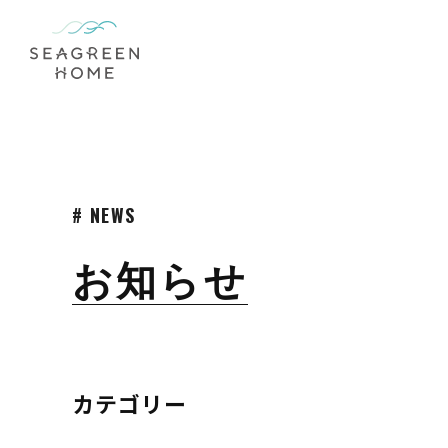
/home/r5564678/public_html/seagreenhome.jp/wp-content
">
# NEWS
お知らせ
カテゴリー