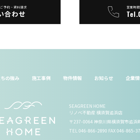
会ご予約・資料請求
営業時間：
い合わせ
Tel
たちの強み
施工事例
物件情報
お知らせ
企業情
SEAGREEN HOME
リノベ不動産 横須賀追浜店
〒237-0064 神奈川県横須賀市追浜町
TEL
046-866-2890
FAX 046-865-3