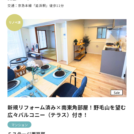
交通：京急本線「追浜駅」徒歩11分
リノベ済
Sale
新規リフォーム済み×南東角部屋！野毛山を望む
広々バルコニー（テラス）付き！
マンション
Ｆステージ西戸部